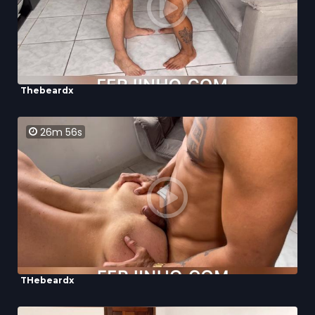
Thebeardx
26m 56s
THebeardx