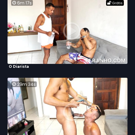
6m 17s
Grátis
O Diarista
29m 34s