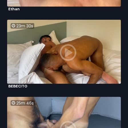
Ethan
23m 30s
BEBECITO
25m 46s