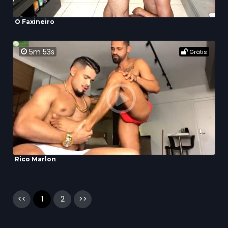
O Faxineiro
5m 53s
Grátis
Rico Marlon
<<
1
2
>>