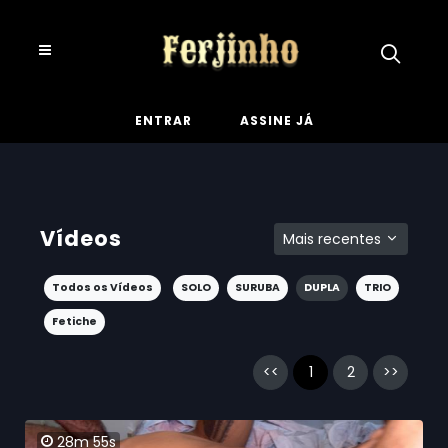
ENTRAR
ASSINE JÁ
Vídeos
Mais recentes
Todos os Vídeos
SOLO
SURUBA
DUPLA
TRIO
Fetiche
<<
1
2
>>
28m 55s