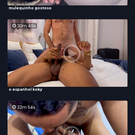
mulequinho gostoso
30m 49s
o espanhol koky
32m 54s