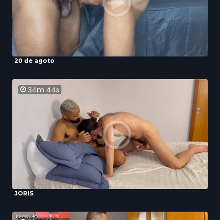
20 de agoto
34m 44s
JORIS