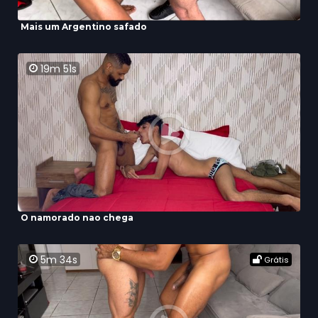
Mais um Argentino safado
19m 51s
O namorado nao chega
5m 34s
Grátis