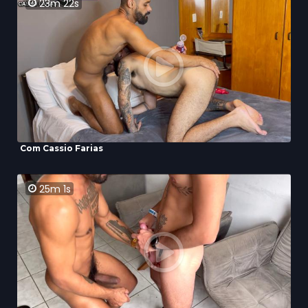
23m 22s
Com Cassio Farias
25m 1s